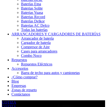
Baterías Etna
Baterias Solite
Baterias Yuasa
Baterias Record
Baterías Delkor
Baterias AC Delco
Todas las baterías
ARRANCADORES Y CARGADORES DE BATERÍAS
Arrancador de batería
Cargador de batería
Compresor de Aire
Cases para arrancadores
Combo Noco
Repuestos
Repuestos Eléctricos
Accesorios
Barra de techo para autos y camionetas
¿Cómo comprar?
Blog
Empresas
Zonas de reparto
Contáctanos
COTIZA
COTIZA