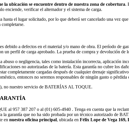
e la ubicación se encuentre dentro de nuestra zona de cobertura
. 
ulo enciende, verificar el alternador y el sistema de carga.
ca hasta el lugar solicitado, por lo que deberá ser cancelado una vez qu
a completarse.
bles debido a defectos en el material y/o mano de obra. El período de gar
 con un perfil de carga aprobado. La prueba de compra y devolución de l
 a abuso o negligencia, tales como instalación incorrecta, aplicación inc
caciones no autorizadas de la batería. Esta garantía no cubre los daños
star completamente cargadas después de cualquier drenaje significativo
doméstico, entonces no seremos responsables de ningún gasto o pérdida 
ucto), no nuestro servicio de BATERÍAS AL TOQUE.
GARANTÍA
al 957 387 207 o al (01) 605-4940 . Tenga en cuenta que la reclamaci
a garantía que no ha sido probada por un técnico autorizado de BA
te en
nuestra oficina principal
, ubicada en
Félix Lope de Vega 169,