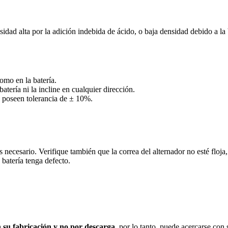
nsidad alta por la adición indebida de ácido, o baja densidad debido a la
como en la batería.
tería ni la incline en cualquier dirección.
as poseen tolerancia de ± 10%.
 es necesario. Verifique también que la correa del alternador no esté floj
 batería tenga defecto.
n su fabricación y no por descarga
, por lo tanto, puede acercarse con