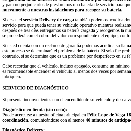
y para no perjudicarlos le prestaremos una batería de servicio para q
nuevamente a nuestras instalaciones para recoger su batería.
Si desea el
servicio Delivery de carga
también podemos acudir a donde
servicio para que pueda tener su vehículo operativo mientras realizam
después de tres días entregamos su batería cargada y recogemos la nues
se procederá con el cobro del valor correspondiente del equipo, confor
Si usted cuenta con un reclamo de garantía podemos acudir a su llama
este proceso se determinará el problema de la batería. Si solo fue pro
contrario, si se determina que es un problema por desperfecto en su fab
Cabe recordar que el vehículo, incluso apagado, consume un mínimo de e
es recomendable encender el vehículo al menos dos veces por semana p
lubriquen.
SERVICIO DE DIAGNÓSTICO
Si presenta inconvenientes con el encendido de su vehículo y desea ver
Diagnóstico en tienda (sin costo):
Puede acercarse a nuestra oficina principal en
Félix Lope de Vega 1
coordinación
, comunicándose con al menos
40 minutos de anticipa
Diagnóstico Delivery: