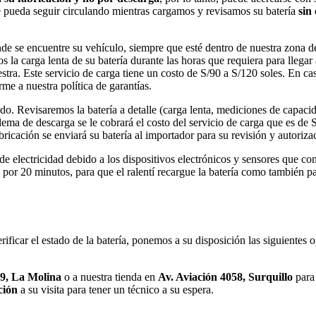
ue pueda seguir circulando mientras cargamos y revisamos su batería
sin
 se encuentre su vehículo, siempre que esté dentro de nuestra zona de c
os la carga lenta de su batería durante las horas que requiera para lleg
tra. Este servicio de carga tiene un costo de S/90 a S/120 soles. En cas
me a nuestra política de garantías.
do. Revisaremos la batería a detalle (carga lenta, mediciones de capa
blema de descarga se le cobrará el costo del servicio de carga que es de
ricación se enviará su batería al importador para su revisión y autoriza
lectricidad debido a los dispositivos electrónicos y sensores que conti
or 20 minutos, para que el ralentí recargue la batería como también p
ificar el estado de la batería, ponemos a su disposición las siguientes 
69, La Molina
o a nuestra tienda en
Av. Aviación 4058, Surquillo
para 
ción
a su visita para tener un técnico a su espera.