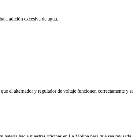
 baja adición excesiva de agua.
a, que el alternador y regulador de voltaje funcionen correctamente y si
 su batería hacia nuestras oficinas en La Molina para que sea revisada,