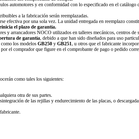
ículos automotores y en conformidad con lo especificado en el catálogo 
tribuibles a la fabricación serán reemplazadas.
se efectiva por una sola vez. La unidad entregada en reemplazo constit
nicia el plazo de garantía.
es y arrancadores NOCO utilizados en talleres mecánicos, centros de serv
bertura de garantía
, debido a que han sido diseñados para uso particu
, como los modelos
GB250
y
GB251
, u otros que el fabricante incorpor
ida por el comprador que figure en el comprobante de pago o pedido corr
ocerán como tales los siguientes:
alquiera otra de sus partes.
ntegración de las rejillas y endurecimiento de las placas, o descargada
fabricante.