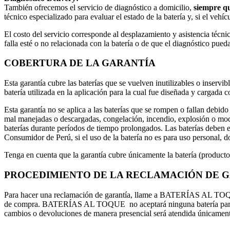
También ofrecemos el servicio de diagnóstico a domicilio,
siempre qu
técnico especializado para evaluar el estado de la batería y, si el vehíc
El costo del servicio corresponde al desplazamiento y asistencia técni
falla esté o no relacionada con la batería o de que el diagnóstico pued
COBERTURA DE LA GARANTÍA
Esta garantía cubre las baterías que se vuelven inutilizables o inservi
batería utilizada en la aplicación para la cual fue diseñada y cargada
Esta garantía no se aplica a las baterías que se rompen o fallan debido
mal manejadas o descargadas, congelación, incendio, explosión o modifi
baterías durante períodos de tiempo prolongados. Las baterías deben e
Consumidor de Perú, si el uso de la batería no es para uso personal, 
Tenga en cuenta que la garantía cubre únicamente la batería (prod
PROCEDIMIENTO DE LA RECLAMACIÓN DE 
Para hacer una reclamación de garantía, llame a BATERÍAS AL TOQUE 
de compra. BATERÍAS AL TOQUE no aceptará ninguna batería para l
cambios o devoluciones de manera presencial será atendida únicamen