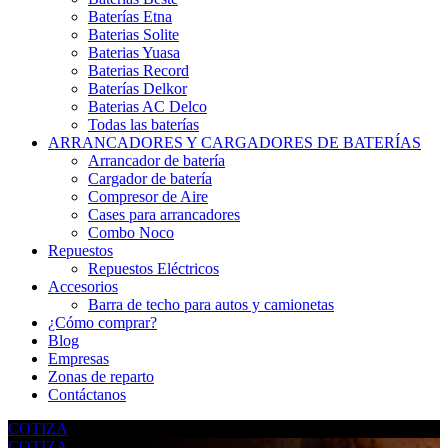
Baterías Etna
Baterias Solite
Baterias Yuasa
Baterias Record
Baterías Delkor
Baterias AC Delco
Todas las baterías
ARRANCADORES Y CARGADORES DE BATERÍAS
Arrancador de batería
Cargador de batería
Compresor de Aire
Cases para arrancadores
Combo Noco
Repuestos
Repuestos Eléctricos
Accesorios
Barra de techo para autos y camionetas
¿Cómo comprar?
Blog
Empresas
Zonas de reparto
Contáctanos
COTIZA
COTIZA