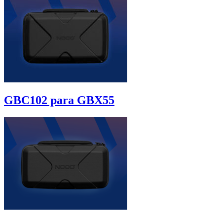
GBC102 para GBX55